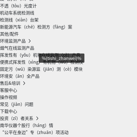
不透（tòu）光度计
机动车系统检测线
检测线（xiàn）台架
新能源汽车（chē）检测方（fāng）案
其他/配件
环境监测产品
烟气在线监测产品
挥发性有（yǒu）机物在线监测（cè）产品
%{tishi_zhanwei}%
便携式挥发性（xìng）有机物（wù）检测仪
固定污（wū）染源监（jiān）测（cè）模块
环境安（ān）全产品
售后&培训
客服中心
操作视频
常见（jiàn）问题
下载中心
投资（zī）者关系
南华仪器个股行（háng）情
“公平在身边”专（zhuān）项活动