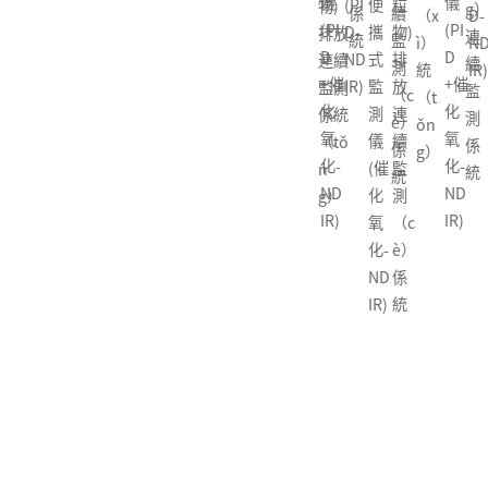
儀
儀
(PI
便
粒
物)
g）
燃
係
續
D-
（h
性
（x
D-
烷
(PI
(PI
D-
攜
物)
排放
連
氣
統
監
ND
é）
有
ì）
ND
和
D
D
ND
式
排
連續
續
體
測
IR)
非
機
統
IR)
非
+催
+催
IR)
監
放
監測
監
探
（c
甲
物
（t
甲
化
化
測
連
係統
測
測
è）
烷
分
ǒn
烷
氧
氧
儀
續
（tǒ
係
器
係
總
析
g）
總
化-
化-
(催
監
n
統
統
烴
儀
烴
ND
ND
化
測
g）
便
(PI
便
IR)
IR)
氧
（c
攜
D
攜
化-
è）
式
+催
式
ND
係
監
化
監
IR)
統
測
氧
測
儀
化-
儀
(催
ND
(催
化
IR)
化
氧
氧
化
化-
（h
ND