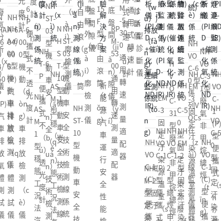
JX-
-20
M
D-1
00
廓
自
13
型
-5
A
通
檢
由
NH
型
油
30
型
用
型
（ji
（y
NH
ST-
NH
底
氣
0
診
式
診
ǎ
ó
N
NH
N
ST-
10
VO
盤
回
通
斷
轉
斷
n）
u）
NH
H
VO
H
03
型
C-6
間
收
用
儀
（z
儀
測
滾
NH
NH
VO
V
C-3
A
型
（x
0 型
隙
在
轉
hu
NH
NH
NH
儀
筒
EM
VO
C-6
O
1型
S
機
ín
係
儀
（z
速
ǎ
EM
VO
VO
-3
C-
0
C-
廢
M
動
g）
列V
à
測
n）
NH
G
-3
C-5
C-1
固
1
型
31
氣
-1
車
機
OCs
i）
量
速
VO
T-
固
0
(P)
定
(P)
係
型
非
型
安
（j
在
NH
NH
NH
線
適
（s
C-5
N
定
型
型
汙
型
列V
廢
甲
穩
全
ī）
NH
（z
NH
VO
VO
EM
監
配
ù）
0
H
汙
固
便
染
便
OC
氣
烷
態
技
動
VO
ài）
VO
C-1
C-1
-2
測
器
計
型
V
染
定
（b
源
攜
s在
非
總
工
術
車
C-1
線
C-1
(P)
2
型
NHE
係
固
R-
源
汙
ià
溫
式
線
甲
烴
況
檢
安
(C)
監
(C)
型
型
固
M-2
統
定
20
溫
染
n）
室
（s
監
烷
（t
法
測
全
型
測
型
便
總
定
型固
汙
-A
室
源
攜
氣
h
測
總
īn
汽
線
技
便
儀
便
攜
烴
汙
定汙
染
1
（s
廢
式
體
ì）
NH
（c
烴
g）
車
係
術
攜
器
攜
式
甲
染
染
源
工