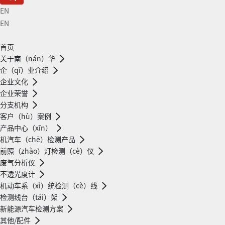
EN
EN
首页
关于南（nán）华
企（qǐ）业介绍
企业文化
企业荣誉
分支机构
客户（hù）案例
产品中心（xīn）
机汽车（chē）检测产品
前照（zhào）灯检测（cè）仪
废气分析仪
不透光度计
机动车系（xì）统检测（cè）线
检测线台（tái）架
新能源汽车检测方案
其他/配件