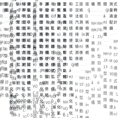
NH
NH
H
WK
FR-
B
-1
15/
RP
-1
O
車
15
NH
R
NH
M-
輛
F
NH
VR
P
OB
57
-
外
型
JX-
-20
M
D-1
00
廓
自
13
型
-5
A
通
檢
由
NH
型
油
30
型
用
型
（ji
（y
NH
ST-
NH
底
氣
0
診
式
診
ǎ
ó
N
NH
N
ST-
10
VO
盤
回
通
斷
轉
斷
n）
u）
NH
H
VO
H
03
型
C-6
間
收
用
儀
（z
儀
測
滾
NH
NH
VO
V
C-3
A
型
（x
0 型
隙
在
轉
hu
NH
NH
NH
儀
筒
EM
VO
C-6
O
1型
S
機
ín
係
儀
（z
速
ǎ
EM
VO
VO
-3
C-
0
C-
廢
M
動
g）
列V
à
測
n）
NH
G
-3
C-5
C-1
固
1
型
31
氣
-1
車
機