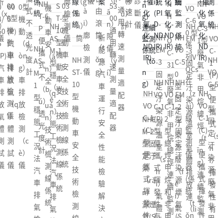
診
ǎ
ó
N
NH
N
ST-
10
VO
盤
回
通
斷
轉
斷
n）
u）
NH
H
VO
H
03
型
C-6
間
收
用
儀
（z
儀
測
滾
NH
NH
VO
V
C-3
A
型
（x
0 型
隙
在
轉
hu
NH
NH
NH
儀
筒
EM
VO
C-6
O
1型
S
機
ín
係
儀
（z
速
ǎ
EM
VO
VO
-3
C-
0
C-
廢
M
動
g）
列V
à
測
n）
NH
G
-3
C-5
C-1
固
1
型
31
氣
-1
車
機
OCs
i）
量
速
VO
T-
固
0
(P)
定
(P)
係
型
非
型
安
（j
在
NH
NH
NH
線
適
（s
C-5
N
定
型
型
汙
型
列V
廢
甲
穩
全
ī）
NH
（z
NH
VO
VO
EM
監
配
ù）
0
H
汙
固
便
染
便
OC
氣
烷
態
技
動
VO
ài）
VO
C-1
C-1
-2
測
器
計
型
V
染
定
（b
源
攜
s在
非
總
工
術
車
C-1
線
C-1
(P)
2
型
NHE
係
固
R-
源
汙
ià
溫
式
線
甲
烴
況
檢
安
(C)
監
(C)
型
型
固
M-2
統
定
20
溫
染
n）
室
（s
監
烷
（t
法
測
全
型
測
型
便
總
定
型固
汙
-A
室
源
攜
氣
h
測
總
īn
汽
線
技
便
儀
便
攜
烴
汙
定汙
染
1
（s
廢
式
體
ì）
NH
（c
烴
g）
車
係
術
攜
器
攜
式
甲
染
染
源
工
h
（f
揮
NH
NH
排
揮
VO
è）
連
連
排
統
檢
式
(係
式
揮
烷
源
（rǎ
廢
業
ì）
è
發
VO
VO
放
發
C-1
儀
續
續
氣
（t
測
揮
統
揮
發
和
煙
n）
氣
及
氣
i）
性
C-1
C-1
連
性
2
器
監
監
檢
ǒn
線
發
（t
發
性
非
氣
源煙
非
商
體
氣
有
2
(C)
（li
有
型
(係
測
測
測
g）
係
性
ǒn
性
有
甲
(S
氣(S