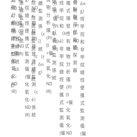
物
ǎ）
2、
2、
總
途
係
車
連
烷
分
烴
攜
續
分
ǒn
物
物
分
烷
NO
NO
烴
點
統
排
續
總
析
甲
式
監
析
g）
分
分
析
總
x、
x、
（tī
型
氣
監
烴
儀
烷
揮
測
儀
烴
析
析
儀
烴
顆
顆粒
n
可
檢
測
連
(PI
和
發
係
(PI
甲
儀
儀
(PI
便
粒
物)
g）
燃
測
係
續
D-
（h
性
（x
D-
烷
(PI
(PI
D-
攜
物)
排放
連
氣
係
統
監
ND
é）
有
ì）
ND
和
D
D
ND
式
排
連續
續
體
統
測
IR)
非
機
統
IR)
非
+催
+催
IR)
監
放
監測
監
探
（c
甲
物
（t
甲
化
化
測
連
係統
測
測
è）
烷
分
ǒn
烷
氧
氧
儀
續
（tǒ
係
器
係
總
析
g）
總
化-
化-
(催
監
n
統
統
烴
儀
烴
ND
ND
化
測
g）
便
(PI
便
IR)
IR)
氧
（c
攜
D
攜
化-
è）
式
+催
式
ND
係
監
化
監
IR)
統
測
氧
測
儀
化-
儀
(催
ND
(催