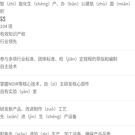
智（zhì）能化生（shēng）产、办（bàn）公建筑（zhù）面（miàn）
积
104
项
有效知识产权
行业领先
参与多项行业标准、团体标准、检（jiǎn）定规程的草拟和编制
自主技术
掌握NDIR等核心技术，自（zì）主研发核心部件
自有实验（yàn）室
研发新产品、改进制作（zuò）工艺
先（xiān）进（jìn）生（shēng）产设备
配备先（xiān）进的（de）生产、加工设备，确保产品品质