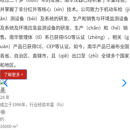
并掌握了非分红外等核心（xīn）技术。公司致力于机动车检（ji
ǎn）测设备（bèi）及系统的研发、生产和销售与环境监测设备
及系统及环境应急监测设备的研发、生产（chǎn）和（hé）销
售。南华管理体（tǐ）系已获得ISO等认证（zhèng），相关（g
uān）产品已获得CE、CEP等认证。如今，南华产品已遍布全国
各省、自治区、直辖市，且（qiě）出口至（zhì）全球多个国家
和地区。
了解更多 +
28
年
成立于1996年，行业经验丰富（fù）
约
16000
m²