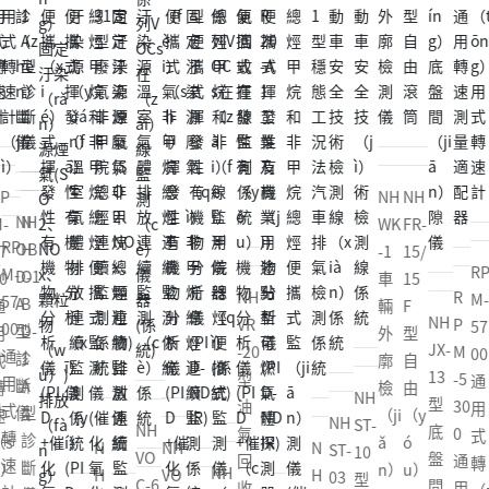
N
NH
NH
NH
NH
RP
H
H
NH
N
WK
WK
FR-
FR-
M-
T-
NH
NH
N
N
B
JX-
O
-1
-1
15/
15/
57
6
D-1
D-6
N
RP
H
H
-1
O
13
D
車
車
15
15
00
不
050
108
NH
R
NH
H
M-
W
A-
型
A
輛
輛
F
F
通
透
半自
全自
NH
VR
P
OB
T-
57
K-
40
-
底
型
外
外
型
型
用
光
動
動
NH
JX-
-20
M
D-1
6
00
1
6/
盤
診
（w
廓
自
自
式
度
（d
（d
新
NH
N
ST-
13
型
-5
A
P
通
車
50
間
斷
à
檢
由
由
轉
計
òn
òn
NH
N
NH
RP
能
D-8
HA
03
型
油
30
型
便
用
輛
6
型
隙
儀
i）
（ji
滾
（y
速
g）
g）
NH
A-6
H
ST-
M-
源
10
-6
型
NH
底
氣
0
診
攜
式
外
廢
診
儀
廓
ǎ
（g
ó
（s
N
遠、
遠、
NH
N
ST-
00
S
10
53
（y
1/8
0
機
VO
盤
回
通
斷
式
轉
廓
氣
斷
檢
n）
ǔ
u）
ù）
NH
H
近
近光
VO
H
03
0型
T-
型
00
uá
00
4/
動
C-6
間
收
用
儀