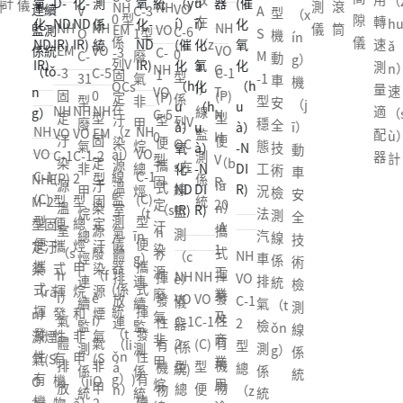
不
（z
檢
分
儀
測
測
n）
滾
計
NH
NH
VO
V
（jì
（g
C-3
A
型
機
10
（x
通
n）
0型
60
車
0 型
隙
在
轉
透
hu
測
析
NH
NH
NH
NH
新
儀
儀
筒
筒
EM
VO
C-6
O
n）
uān
1型
S
機
動
型
ín
用
汽
遠
5
安
係
儀
（z
速
光
ǎ
儀
儀
NH
AS
EM
VO
VO
能
-3
C-
0
C-
光
g）
廢
M
動
車
機
g）
轉
車
近
(P)
（ā
列V
à
測
度
n）
NH
G
AS
M-
-3
C-5
C-1
源
固
1
型
31
（g
檢測
氣
-1
車
排
動
機
速
運
光
汽
n）
OCs
i）
量
計
速
VO
T-
M-
1
固
0
(P)
汽
定
(P)
係
型
uān
儀
非
型
安
放
車
（j
測
行
檢
車
全
在
NH
NH
NH
線
適
（s
C-5
N
1
型
定
型
型
車
汙
型
列V
廢
g）
甲
穩
全
檢
安
ī）
量
安
測
排
（q
NH
（z
NH
VO
VO
EM
監
配
ù）
0
H
型
穩
汙
固
便
運
染
便
OC
氣
檢測
烷
態
技
測
全
動
適
全
（c
放
uá
VO
ài）
VO
C-1
C-1
-2
測
器
計
型
V
穩
態
染
定
（b
行
源
攜
s在
非
儀
總
工
術
儀
技
車
配
性
è）
氣
n）
C-1
線
C-1
(P)
2
型
NHE
係
固
R-
態
工
源
汙
ià
安
溫
式
線
甲
烴
況
檢
術
安
器
能
儀
體
技
(C)
監
(C)
型
型
固
M-2
統
定
20
工
況
溫
染
n）
全
室
（s
監
烷
（t
法
測
檢
全
檢
測
術
型
測
型
便
總
定
型固
汙
-A
況
（k
室
源
攜
性
氣
h
測
總
īn
汽
線
測
技
驗
試
檢
便
儀
便
攜
烴
汙
定汙
染
1
法
uà
（s
廢
式
能
體
ì）
NH
（c
烴
g）
車
係
線
術
解
儀
測
攜
器
攜
式
甲
染
染
源
工
汽
n
h
（f
揮
檢
NH
NH
排
揮
VO
è）
連
連
排
統
係
檢
決
線
式
(係
式
揮
烷
源
（rǎ
廢
業
車
g）
ì）
è
發
驗
VO
VO
放
發
C-1
儀
續
續
氣
（t
統
測
方
係
揮
統
揮
發
和
煙
n）
氣
及
排
法
氣
i）
性
解
C-1
C-1
連
性
2
器
監
監
檢
ǒn
線
案
統
發
（t
發
性
非
氣
源煙
非
商
氣
汽
體
氣
有
決
2
(C)
（li
有
型
(係
測
測
測
g）
係
性
ǒn
性
有
甲
(S
氣(S
甲
業
檢
（q
排
非
機
方
型
型
á
機
總
統)
係
係
係
統
有
g）)
有
機
（ji
O
O
烷
用
測
ì）
放
甲
物
案
總
便
n）
物
（z
統
統
統
機
機