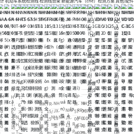
计
机动车系统检测线
检测线台架
新能源汽车（chē）检测方案
其他/配件
NH
NH
H
WK
FR-
B
-1
15/
RP
-1
O
車
15
NH
R
NH
M-
輛
F
NH
VR
P
OB
57
-
外
型