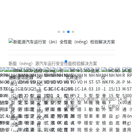
u
IR)
à）
-N
DI
R)
新能（néng）源汽车运行安全性能检验解决方案
RPM-5300 通用转速测量适配
RPM-5700 通用式
NHOBD-1A 型（xín
器
转速计
g）诊断仪