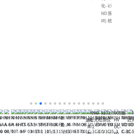
攜
D
攜
化-
è）
式
+催
式
ND
係
監
化
監
IR)
統
測
氧
測
儀
化-
儀
(催
ND
(催
化
IR)
化
氧
氧
化
化-
（h
ND
u
IR)
à）
-N
DI
R)