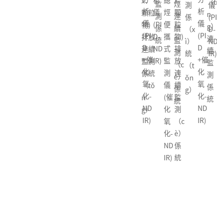
析
總
x、
x、
（tī
型
監
烴
儀
烷
揮
測
儀
烴
析
析
儀
烴
顆
顆粒
n
可
測
連
(PI
和
發
係
(PI
甲
儀
儀
(PI
便
粒
物)
g）
燃
係
續
D-
（h
性
（x
D-
烷
(PI
(PI
D-
攜
物)
排放
連
氣
統
監
ND
é）
有
ì）
ND
和
D
D
ND
式
排
連續
續
體
測
IR)
非
機
統
IR)
非
+催
+催
IR)
監
放
監測
監
探
（c
甲
物
（t
甲
化
化
測
連
係統
測
測
è）
烷
分
ǒn
烷
氧
氧
儀
續
（tǒ
係
器
係
總
析
g）
總
化-
化-
(催
監
n
統
統
烴
儀
烴
ND
ND
化
測
g）
便
(PI
便
IR)
IR)
氧
（c
攜
D
攜
化-
è）
式
+催
式
ND
係
監
化
監
IR)
統
測
氧
測
儀
化-
儀
(催
ND
(催
化
IR)
化
氧
氧