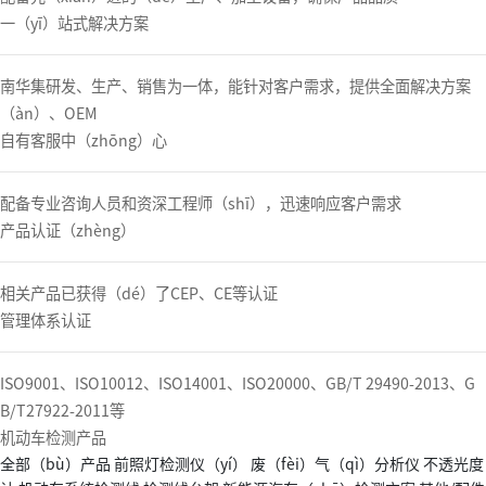
一（yī）站式解决方案
南华集研发、生产、销售为一体，能针对客户需求，提供全面解决方案
（àn）、OEM
自有客服中（zhōng）心
配备专业咨询人员和资深工程师（shī），迅速响应客户需求
产品认证（zhèng）
相关产品已获得（dé）了CEP、CE等认证
管理体系认证
ISO9001、ISO10012、ISO14001、ISO20000、GB/T 29490-2013、G
B/T27922-2011等
机动车检测产品
全部（bù）产品
前照灯检测仪（yí）
废（fèi）气（qì）分析仪
不透光度