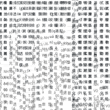
NH
NH
H
WK
FR-
B
-1
15/
RP
-1
O
車
15
NH
R
NH
M-
輛
F
NH
VR
P
OB
57
-
外
型
JX-
-20
M
D-1
00
廓
自
13
型
-5
A
通
檢
由
NH
型
油
30
型
用
型
（ji
（y
NH
ST-
NH
底
氣
0
診
式
診
ǎ
ó
N
NH
N
ST-
10
VO
盤
回
通
斷
轉
斷
n）
u）
NH
H
VO
H
03
型
C-6
間
收
用
儀
（z
儀
測
滾
NH
NH
VO
V
C-3
A
型
（x
0 型
隙
在
轉
hu
NH
NH
NH
儀
筒
EM
VO
C-6
O
1型
S
機
ín
係
儀
（z
速