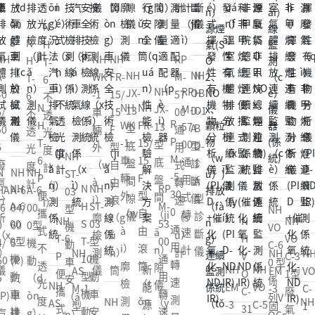
NH
NH
H
WK
FR-
B
-1
15/
RP
-1
O
車
15
NH
R
NH
M-
輛
F
NH
VR
P
OB
57
-
外
型
JX-
-20
M
D-1
00
廓
自
13
型
-5
A
通
檢
由
NH
型
油
30
型
用
型
（ji
（y
NH
ST-
NH
底
氣
0
診
式
診
ǎ
ó
N
NH
N
ST-
10
VO
盤
回
通
斷
轉
斷
n）
u）
NH
H
VO
H
03
型
C-6
間
收
用
儀
（z
儀
測
滾
NH
NH
VO
V
C-3
A
型
（x
0 型
隙
在
轉
hu
NH
NH
NH
儀
筒
EM
VO
C-6
O
1型
S
機
ín
係
儀
（z
速
ǎ
EM
VO
VO
-3
C-
0
C-
廢
M
動
g）
列V
à
測
n）
NH
G
-3
C-5
C-1
固
1
型
31
氣
-1
車
機