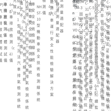
ǎ
EM
VO
VO
-3
C-
0
C-
廢
M
動
g）
列V
à
測
n）
NH
G
-3
C-5
C-1
固
1
型
31
氣
-1
車
機
OCs
i）
量
速
VO
T-
固
0
(P)
定
(P)
係
型
非
型
安
（j
在
NH
NH
NH
線
適
（s
C-5
N
定
型
型
汙
型
列V
廢
甲
穩
全
ī）
NH
（z
NH
VO
VO
EM
監
配
ù）
0
H
汙
固
便
染
便
OC
氣
烷
態
技
動
VO
ài）
VO
C-1
C-1
-2
測
器
計
型
V
染
定
（b
源
攜
s在
非
總
工
術
車
C-1
線
C-1
(P)
2
型
NHE
係
固
R-
源
汙
ià
溫
式
線
甲
烴
況
檢
安
(C)
監
(C)
型
型
固
M-2
統
定
20
溫
染
n）
室
（s
監
烷
（t
法
測
全
型
測
型
便
總
定
型固
汙
-A
室
源
攜
氣
h
測
總
īn
汽
線
技
便
儀
便
攜
烴
汙
定汙
染
1
（s
廢
式
體
ì）
NH
（c
烴
g）
車
係
術
攜
器
攜
式
甲
染
染
源
工
h
（f
揮
NH
NH
排
揮
VO
è）
連
連
排
統
檢
式
(係
式
揮
烷
源
（rǎ
廢
業
ì）
è
發
VO
VO
放
發
C-1
儀
續
續
氣
（t
測
揮
統
揮
發
和
煙
n）
氣
及
氣
i）
性
C-1
C-1
連
性
2
器
監
監
檢
ǒn
線
發
（t
發
性
非
氣
源煙
非
商
體
氣
有
2
(C)
（li
有
型
(係
測
測
測
g）
係
性
ǒn
性
有
甲
(S
氣(S
甲
業
排
非
機
型
型
á
機
總
統)
係
係
係
統
有
g）)
有
機
（ji
O
O
烷
用
放
甲
物
總
便
n）
物
（z
統
統
統
機
機
物
ǎ）
2、
2、
總
途
連
烷
分
烴
攜
續
分
ǒn
物
物
分
烷
NO
NO
烴
點
續
總
析
甲
式
監
析
g）
分
分