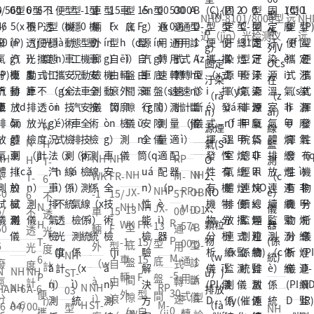
NHD-8101/8000型 远
NHD-1050 半自（zì）动
NHD-6108 全自动远、
近（jìn）光检测仪
远、近光检测仪（yí）
近光检测（cè）仪
NH
NH
H
WK
FR-
B
-1
15/
RP
-1
O
車
15
NH
R
NH
M-
輛
F
NH
VR
P
OB
57
-
外
型
JX-
-20
M
D-1
00
廓
自
13
型
-5
A
通
檢
由
NH
型
油
30
型
用
型
（ji
（y
NH
ST-
NH
底
氣
0
診
式