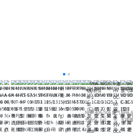
儀
化-
儀
(催
ND
(催
化
IR)
化
氧
氧
化
化-
（h
ND
u
IR)
à）
-N
DI
R)
NHA-406/506 废气
NHA-604/605(P) 汽（qì）
NHA-6000型 机动车排放
分析仪（yí）
车排放气体测试仪
检测仪（yí）