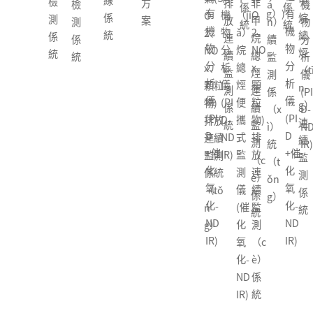
甲
業
排
非
機
型
型
á
機
總
統)
係
係
係
統
有
g）)
有
機
（ji
O
O
烷
用
放
甲
物
總
便
n）
物
（z
統
統
統
機
機
物
ǎ）
2、
2、
總
途
連
烷
分
烴
攜
續
分
ǒn
物
物
分
烷
NO
NO
烴
點
續
總
析
甲
式
監
析
g）
分
分
析
總
x、
x、
（tī
型
監
烴
儀
烷
揮
測
儀
烴
析
析
儀
烴
顆
顆粒
n
可
測
連
(PI
和
發
係
(PI
甲
儀
儀
(PI
便
粒
物)
g）
燃
係
續
D-
（h
性
（x
D-
烷
(PI
(PI
D-
攜
物)
排放
連
氣
統
監
ND
é）
有
ì）
ND
和
D
D
ND
式
排
連續
續
體
測
IR)
非
機
統
IR)
非
+催
+催
IR)
監
放
監測
監
探
（c
甲
物
（t
甲
化
化
測
連
係統
測
測
è）
烷
分
ǒn
烷
氧
氧
儀
續
（tǒ
係
器
係
總
析
g）
總
化-
化-
(催
監
n
統
統
烴
儀
烴
ND
ND
化
測
g）
便
(PI
便
IR)
IR)
氧
（c
攜
D
攜
化-
è）
式
+催
式
ND
係
監
化
監
IR)
統
測
氧
測