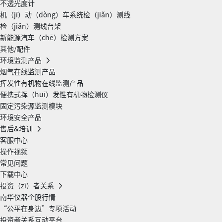
不透光度计
机（jī）动（dòng）车系统检（jiǎn）测线
检（jiǎn）测线台架
新能源汽车（chē）检测方案
其他/配件
环境监测产品
烟气在线监测产品
挥发性有机物在线监测产品
便携式挥（huī）发性有机物检测仪
固定污染源监测模块
环境安全产品
售后&培训
客服中心
操作视频
常见问题
下载中心
投资（zī）者关系
南华仪器个股行情
“公平在身边”专项活动
投资者关系互动平台