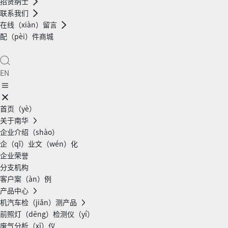
招贤纳士
联系我们
在线（xiàn）留言
配（pèi）件商城
EN
首页（yè）
关于南华
企业介绍（shào）
企（qǐ）业文（wén）化
企业荣誉
分支机构
客户案（àn）例
产品中心
机汽车检（jiǎn）测产品
前照灯（dēng）检测仪（yí）
废气分析（xī）仪