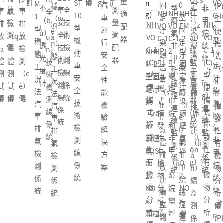
OCs
i）
量
速
VO
T-
固
0
(P)
定
(P)
係
型
非
型
安
（j
在
NH
NH
NH
線
適
（s
C-5
N
定
型
型
汙
型
列V
廢
甲
穩
全
ī）
NH
（z
NH
VO
VO
EM
監
配
ù）
0
H
汙
固
便
染
便
OC
氣
烷
態
技
動
VO
ài）
VO
C-1
C-1
-2
測
器
計
型
V
染
定
（b
源
攜
s在
非
總
工
術
車
C-1
線
C-1
(P)
2
型
NHE
係
固
R-
源
汙
ià
溫
式
線
甲
烴
況
檢
安
(C)
監
(C)
型
型
固
M-2
統
定
20
溫
染
n）
室
（s
監
烷
（t
法
測
全
型
測
型
便
總
定
型固
汙
-A
室
源
攜
氣
h
測
總
īn
汽
線
技
便
儀
便
攜
烴
汙
定汙
染
1
（s
廢
式
體
ì）
NH
（c
烴
g）
車
係
術
攜
器
攜
式
甲
染
染
源
工
h
（f
揮
NH
NH
排
揮
VO
è）
連
連
排
統
檢
式
(係
式
揮
烷
源
（rǎ
廢
業
ì）
è
發
VO
VO
放
發
C-1
儀
續
續
氣
（t
測
揮
統
揮
發
和
煙
n）
氣
及
氣
i）
性
C-1
C-1
連
性
2
器
監
監
檢
ǒn
線
發
（t
發
性
非
氣
源煙
非
商
體
氣
有
2
(C)
（li
有
型
(係
測
測
測
g）
係
性
ǒn
性
有
甲
(S
氣(S
甲
業
排
非
機
型
型
á
機
總
統)
係
係
係
統
有
g）)
有
機
（ji
O
O
烷
用
放
甲
物
總
便
n）
物
（z
統
統
統
機
機
物
ǎ）
2、
2、
總
途
連
烷
分
烴
攜
續
分
ǒn
物
物
分
烷
NO
NO
烴
點
續
總
析
甲
式
監
析
g）
分
分
析
總
x、
x、
（tī
型
監
烴
儀
烷
揮
測
儀
烴
析
析
儀
烴
顆
顆粒
n
可
測
連
(PI
和
發
係
(PI
甲