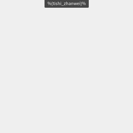
%{tishi_zhanwei}%