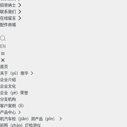
招贤纳士
联系我们
在线留言
配件商城
EN
首页
关于（yú）南华
企业介绍
企业文化
企业（yè）荣誉
分支机构
客户案例（lì）
产品中心
机汽车检（jiǎn）测产品（pǐn）
前照（zhào）灯检测仪