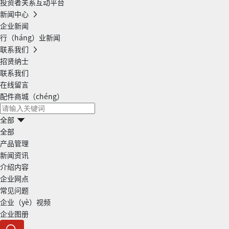
投资者关系互动平台
新闻中心
企业新闻
行（háng）业新闻
联系我们
招贤纳士
联系我们
在线留言
配件商城（chéng）
全部
全部
产品管理
新闻资讯
介绍内容
企业网点
常见问题
企业（yè）视频
企业图册